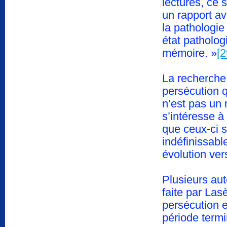
lectures, ce
un rapport av
la pathologie
état patholog
mémoire. »
[2
La recherche 
persécution q
n’est pas un 
s’intéresse à
que ceux-ci 
indéfinissabl
évolution ver
Plusieurs au
faite par Las
persécution 
période term