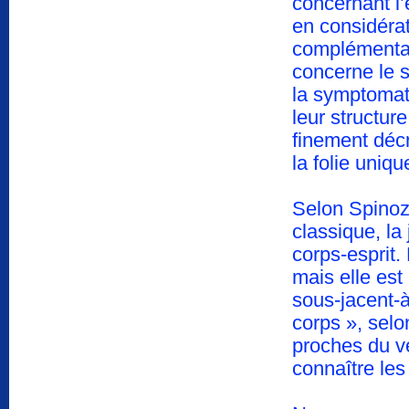
concernant l’
en considérat
complémentai
concerne le s
la symptomato
leur structure
finement décr
la folie uniqu
Selon Spinoz
classique, la
corps-esprit.
mais elle est
sous-jacent-à
corps », selo
proches du v
connaître les