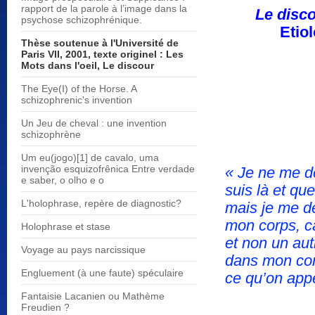
rapport de la parole à l’image dans la
Le disc
psychose schizophrénique.
Etio
Thèse soutenue à l'Université de
Paris VII, 2001, texte originel : Les
Mots dans l'oeil, Le discour
The Eye(I) of the Horse. A
schizophrenic's invention
Un Jeu de cheval : une invention
schizophrène
Um eu(jogo)[1] de cavalo, uma
invenção esquizofrênica Entre verdade
« Je ne me d
e saber, o olho e o
suis là et que
L'holophrase, repère de diagnostic?
mais je me d
mon corps, ca
Holophrase et stase
et non un autr
Voyage au pays narcissique
dans mon cor
Engluement (à une faute) spéculaire
ce qu’on appe
Fantaisie Lacanien ou Mathème
Freudien ?