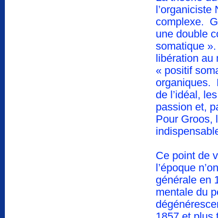
l’organiciste
complexe. Gr
une double co
somatique ».
libération au
« positif som
organiques. L
de l’idéal, le
passion et, p
Pour Groos, l
indispensable
Ce point de 
l’époque n’on
générale en 1
mentale du po
dégénérescen
1857 et plus