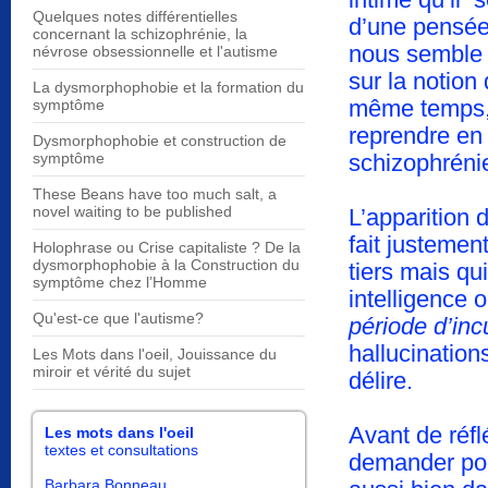
Quelques notes différentielles
d’une pensée à
concernant la schizophrénie, la
nous semble a
névrose obsessionnelle et l'autisme
sur la notion
La dysmorphophobie et la formation du
même temps, l
symptôme
reprendre en 
Dysmorphophobie et construction de
symptôme
schizophréni
These Beans have too much salt, a
novel waiting to be published
L’apparition
fait justemen
Holophrase ou Crise capitaliste ? De la
dysmorphophobie à la Construction du
tiers mais qu
symptôme chez l’Homme
intelligence 
Qu'est-ce que l'autisme?
période d’inc
hallucination
Les Mots dans l'oeil, Jouissance du
miroir et vérité du sujet
délire.
Avant de réf
Les mots dans l'oeil
textes et consultations
demander pou
Barbara Bonneau