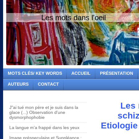
Les mots dans l'oeil
MOTS CLÉS/ KEY WORDS
ACCUEIL
PRÉSENTATION
AUTEURS
CONTACT
Les 
J"ai tué mon père et je suis dans la
glace (...) Observation d'une
schi
dysmorphophobie
Etiologi
La langue m'a frappé dans les yeux
Image préspeculaire et Suppléance :