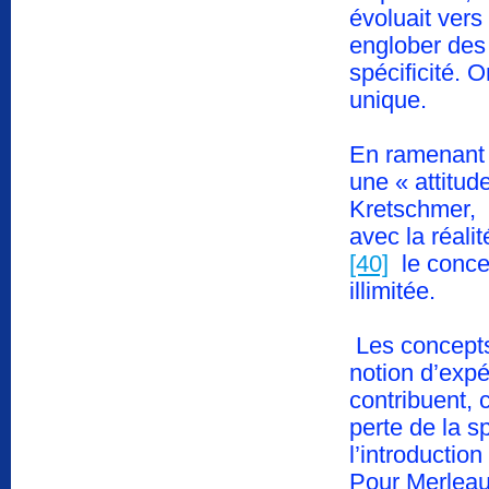
évoluait vers
englober des 
spécificité. 
unique.
En ramenant l
une « attitud
Kretschmer, e
avec la réalit
[40]
le concep
illimitée.
Les concepts
notion d’exp
contribuent,
perte de la s
l’introductio
Pour Merlea