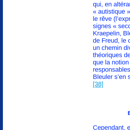
qui, en altér
« autistique 
le rêve (l’ex
signes « sec
Kraepelin, Bl
de Freud, le 
un chemin div
théoriques de
que la notion
responsables 
Bleuler s’en
[38]
Cependant, en