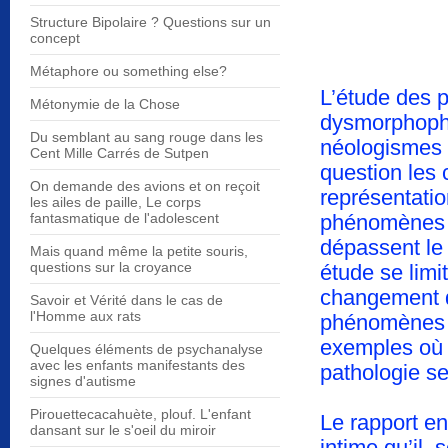
Structure Bipolaire ? Questions sur un
concept
Métaphore ou something else?
L’étude des 
Métonymie de la Chose
dysmorphopho
Du semblant au sang rouge dans les
néologismes 
Cent Mille Carrés de Sutpen
question les 
On demande des avions et on reçoit
représentatio
les ailes de paille, Le corps
fantasmatique de l'adolescent
phénomènes d
dépassent le
Mais quand même la petite souris,
questions sur la croyance
étude se lim
changement d’
Savoir et Vérité dans le cas de
l'Homme aux rats
phénomènes l
exemples où 
Quelques éléments de psychanalyse
avec les enfants manifestants des
pathologie s
signes d'autisme
Pirouettecacahuète, plouf. L'enfant
Le rapport en
dansant sur le s'oeil du miroir
intime qu’il 