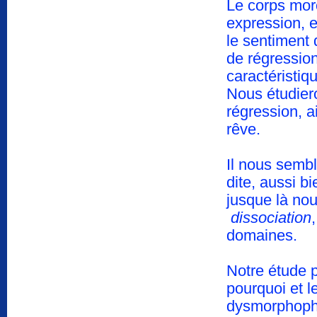
Le corps mor
expression, e
le sentiment 
de régression
caractéristi
Nous étudiero
régression, a
rêve.
Il nous semb
dite, aussi b
jusque là no
dissociation
domaines.
Notre étude p
pourquoi et 
dysmorphopho