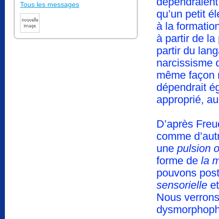
dépendraient 
Tous les messages
qu’un petit é
à la formatio
à partir de l
partir du lang
narcissisme q
même façon 
dépendrait ég
approprié, a
D’après Freu
comme d’autr
une
pulsion 
forme de
la 
pouvons post
sensorielle
et
Nous verrons 
dysmorphoph