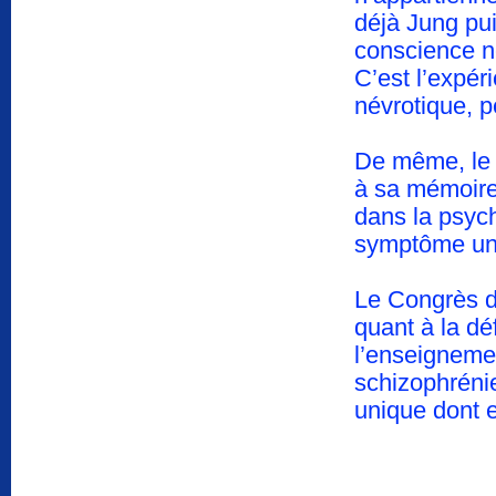
déjà Jung pu
conscience ne
C’est l’expér
névrotique, 
De même, le 
à sa mémoire 
dans la psyc
symptôme uni
Le Congrès de
quant à la dé
l’enseigneme
schizophréni
unique dont e