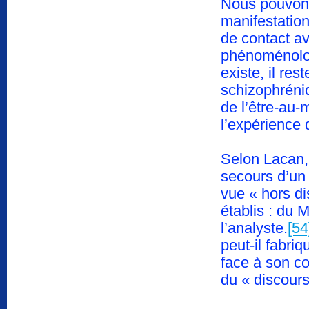
Nous pouvons
manifestatio
de contact av
phénoménolog
existe, il rest
schizophréniq
de l’être-au-
l’expérience 
Selon Lacan, 
secours d’un 
vue « hors di
établis : du M
l’analyste.
[54
peut-il fabri
face à son co
du « discours