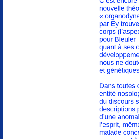
C’est encore 
nouvelle thé
« organodyna
par Ey trouve
corps (l’aspe
pour Bleuler 
quant à ses o
développemen
nous ne dout
et génétiques
Dans toutes c
entité nosolo
du discours 
descriptions 
d’une anomali
l’esprit, mêm
malade conce