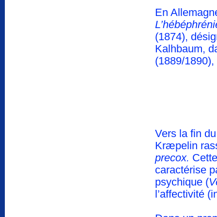
En Allemagne
L’hébéphrénie
(1874), désig
Kalhbaum, 
(1889/1890), 
Vers la fin d
Kræpelin ras
precox.
Cette 
caractérise p
psychique (
V
l’affectivité