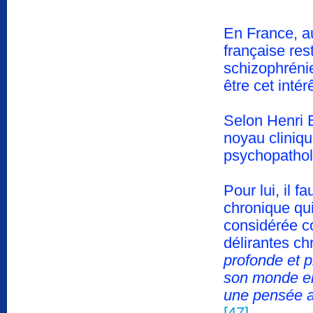
En France, au
française res
schizophréni
être cet intér
Selon Henri 
noyau clinique
psychopathol
Pour lui, il 
chronique qui
considérée 
délirantes ch
profonde et p
son monde en
une pensée au
[47]