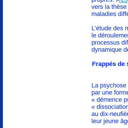
vers la thèse
maladies diff
L’étude des 
le déroulemen
processus di
dynamique d
Frappés de 
La psychose 
par une form
« démence pr
« dissociatio
au dix-neufiè
leur jeune â