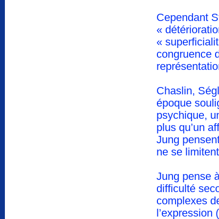
Cependant Str
« détériorati
« superficial
congruence d
représentati
Chaslin, Ségl
époque soulig
psychique, un
plus qu’un af
Jung pensent
ne se limiten
Jung pense à
difficulté se
complexes de 
l’expression 