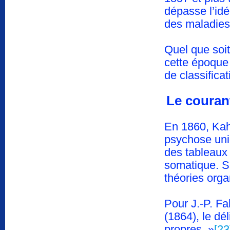
dépasse l’idé
des maladie
Quel que soit
cette époque
de classifica
Le couran
En 1860, Kah
psychose uniq
des tableaux
somatique. Sa
théories orga
Pour J.-P. Fa
(1864), le dél
propres. »
[23