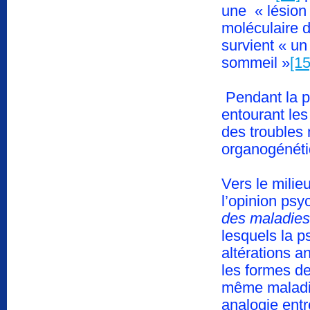
une « lésion 
moléculaire de
survient « un
sommeil »
[15
Pendant la p
entourant les 
des troubles 
organogénéti
Vers le milie
l’opinion psy
des maladies
lesquels la 
altérations 
les formes de
même maladi
analogie entr