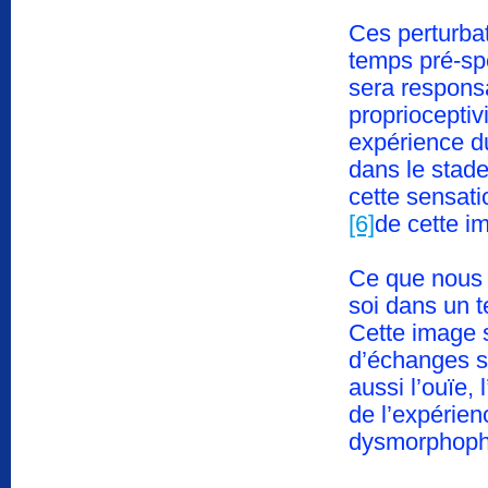
Ces perturbat
temps pré-spé
sera responsa
propriocepti
expérience d
dans le stade
cette sensat
[6]
de cette i
Ce que nous
soi dans un t
Cette image
d’échanges se
aussi l’ouïe, 
de l’expérien
dysmorphoph