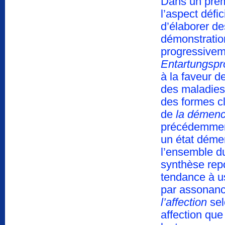
Dans un prem
l’aspect défi
d’élaborer de
démonstration
progressivem
Entartungsp
à la faveur d
des maladies
des formes c
de
la démenc
précédemment
un état démen
l’ensemble du
synthèse repo
tendance à us
par assonanc
l’affection
sel
affection que