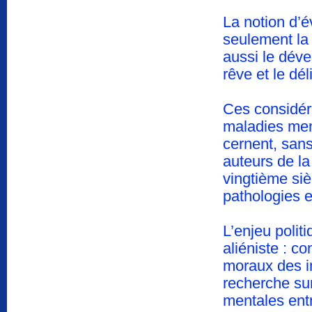
La notion d’é
seulement la 
aussi le déve
rêve et le dél
Ces considér
maladies menta
cernent, sans
auteurs de la
vingtième siè
pathologies e
L’enjeu polit
aliéniste : c
moraux des i
recherche su
mentales ent