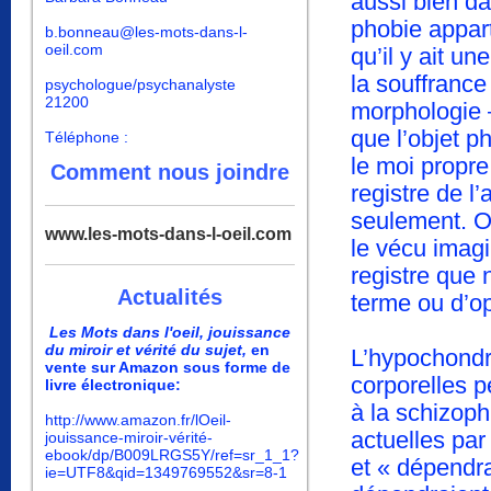
aussi bien d
phobie appart
b.bonneau@les-mots-dans-l-
oeil.com
qu’il y ait un
la souffrance
psychologue/psychanalyste
21200
morphologie —
que l’objet 
Téléphone :
le moi propr
Comment nous joindre
registre de l
seulement. O
www.les-mots-dans-l-oeil.com
le vécu imagi
registre que 
Actualités
terme ou d’op
Les Mots dans l'oeil, jouissance
du miroir et vérité du sujet,
en
L’hypochondri
vente sur Amazon sous forme de
corporelles p
livre électronique:
à la schizoph
http://www.amazon.fr/lOeil-
actuelles par
jouissance-miroir-vérité-
ebook/dp/B009LRGS5Y/ref=sr_1_1?
et « dépendra
ie=UTF8&qid=1349769552&sr=8-1