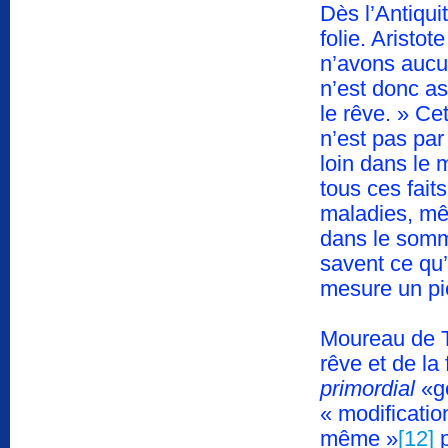
Dès l’Antiqui
folie. Aristot
n’avons aucu
n’est donc a
le rêve. » Ce
n’est pas par
loin dans le 
tous ces fait
maladies, mêm
dans le somm
savent ce qu’
mesure un pi
Moureau de To
rêve et de la 
primordial
«gé
« modification
même »
[12]
p