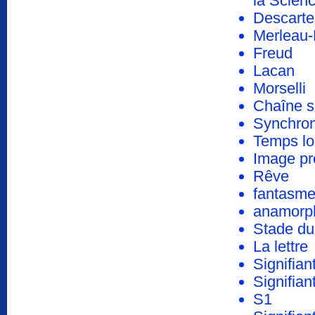
la Scien
Descarte
Merleau-
Freud
Lacan
Morselli
Chaîne si
Synchron
Temps lo
Image pr
Rêve
fantasm
anamorp
Stade du
La lettre
Signifian
Signifian
S1