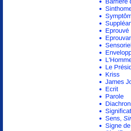
Barrière 
Sinthom
Symptô
Suppléa
Eprouvé
Eprouvan
Sensorie
Envelopp
L'Homme
Le Prési
Kriss
James J
Ecrit
Parole
Diachron
Significa
Sens,
Si
Signe de 