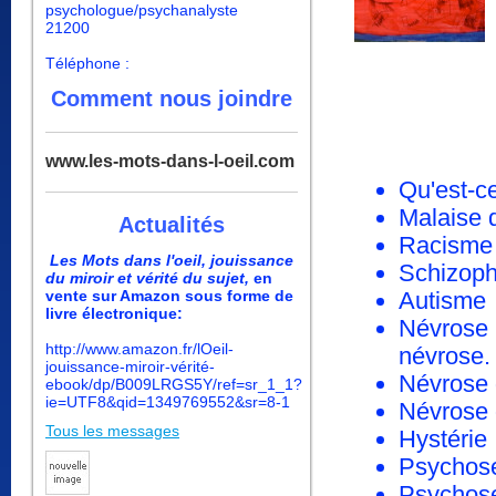
psychologue/psychanalyste
21200
Téléphone :
Comment nous joindre
www.les-mots-dans-l-oeil.com
Qu'est-c
Malaise d
Actualités
Racisme
Les Mots dans l'oeil, jouissance
Schizoph
du miroir et vérité du sujet,
en
vente sur Amazon sous forme de
Autisme
livre électronique:
Névrose N
http://www.amazon.fr/lOeil-
névrose
jouissance-miroir-vérité-
Névrose 
ebook/dp/B009LRGS5Y/ref=sr_1_1?
ie=UTF8&qid=1349769552&sr=8-1
Névrose 
Tous les messages
Hystérie
Psychos
Psychose