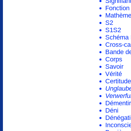
Signifian
Fonction
Mathème
S2
S1S2
Schéma 
Cross-ca
Bande d
Corps
Savoir
Vérité
Certitude
Unglaub
Verwerfu
Démentir
Déni
Dénégat
Inconsci