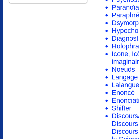
Paranoïa
Paraphré
Dsymorp
Hypocho
Diagnosti
Holophr
Icone, I
imaginai
Noeuds
Langage
Lalangu
Enoncé
Enonciat
Shifter
Discours
Discours 
Discours 