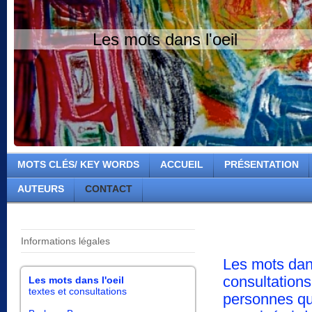
Les mots dans l'oeil
MOTS CLÉS/ KEY WORDS
ACCUEIL
PRÉSENTATION
AUTEURS
CONTACT
Informations légales
Les mots dans
consultations
Les mots dans l'oeil
textes et consultations
personnes qui