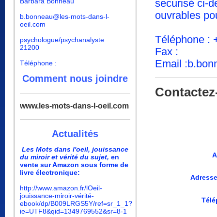
Barbara Bonneau
securisé ci-d
ouvrables pou
b.bonneau@les-mots-dans-l-
oeil.com
Téléphone : 
psychologue/psychanalyste
21200
Fax :
Email :b.bon
Téléphone :
Comment nous joindre
Contactez
www.les-mots-dans-l-oeil.com
Actualités
Les Mots dans l'oeil, jouissance
A
du miroir et vérité du sujet,
en
vente sur Amazon sous forme de
livre électronique:
Adresse
http://www.amazon.fr/lOeil-
jouissance-miroir-vérité-
Télé
ebook/dp/B009LRGS5Y/ref=sr_1_1?
ie=UTF8&qid=1349769552&sr=8-1